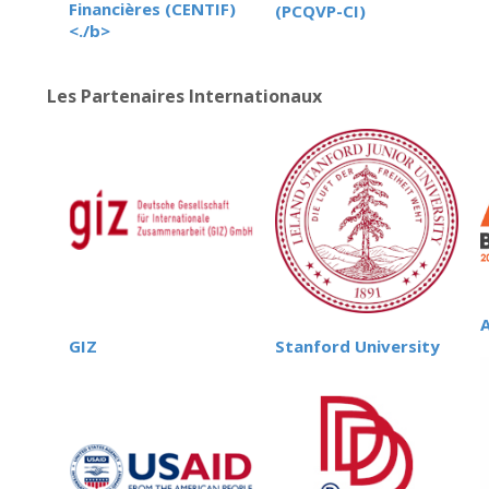
Financières (CENTIF)
(PCQVP-CI)
<./b>
Les Partenaires Internationaux
GIZ
Stanford University