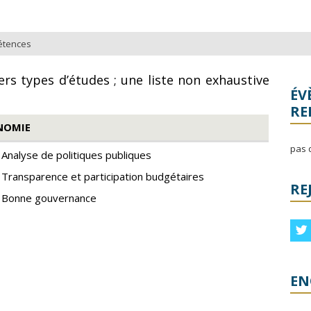
étences
rs types d’études ; une liste non exhaustive
ÉV
RE
NOMIE
pas 
Analyse de politiques publiques
Transparence et participation budgétaires
RE
Bonne gouvernance
t
EN